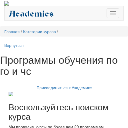
Toggle
navigati
Главная
/
Категории курсов
/
Вернуться
Программы обучения по
го и чс
Присоединиться к Академикс
Воспользуйтесь поиском
курса
Мы проводим курсы по более чем 29 программам