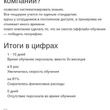
компании?
позволил систематизировать знания.
Все пиццерии учатся по единым стандартам.
ых
курсы у сотрудников в постоянном доступе, а тренировка не
со
отнимает много времени.
э
помог компании сделать то, что не смогло оффлайн-обучение
од
— победить географию.
л
ис
Итоги в цифрах
й
1 - 10 дней
Время обучение персонала, вместо 3х месяцев
в 9 раз
Увеличилась скорость обучения
на 81%
Сократились финансовые расходы
0 дней
Отсутствие персонала во время обучения